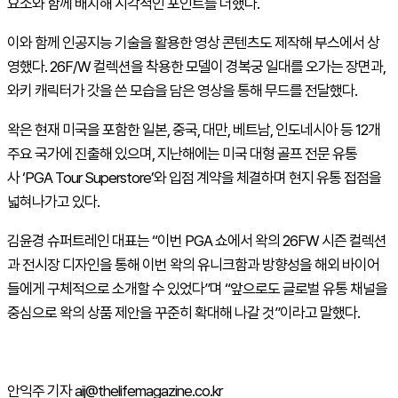
요소와 함께 배치해 시각적인 포인트를 더했다.
이와 함께 인공지능 기술을 활용한 영상 콘텐츠도 제작해 부스에서 상
영했다. 26F/
W
컬렉션을 착용한 모델이 경복궁 일대를 오가는 장면과,
와키 캐릭터가 갓을 쓴 모습을 담은 영상을 통해 무드를 전달했다.
왁은 현재 미국을 포함한 일본, 중국, 대만, 베트남, 인도네시아 등 12개
주요 국가에 진출해 있으며, 지난해에는 미국 대형 골프 전문 유통
사
‘PGA
Tour
Superstore’
와 입점 계약을 체결하며 현지 유통 접점을
넓혀나가고 있다.
김윤경 슈퍼트레인 대표는 “이번
PGA
쇼에서 왁의 26FW 시즌 컬렉션
과 전시장 디자인을 통해 이번 왁의 유니크함과 방향성을 해외 바이어
들에게 구체적으로 소개할 수 있었다”며 “앞으로도 글로벌 유통 채널을
중심으로 왁의 상품 제안을 꾸준히 확대해 나갈 것”이라고 말했다.
안익주 기자 aij@thelifemagazine.co.kr