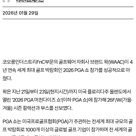
2026년 01월 29일
코오롱인더스트리
FnC
부문의 골프웨어 자회사 브랜드 왁(
WAAC
)이 4
년 연속 세계 최대 골프 박람회인 2026
PGA
쇼 참가를 성공적으로 마
쳤다.
왁은 지난 21일부터 23일(현지시간)까지 미국 플로리다주 올랜도에서
열린
‘2026
PGA
머천다이즈 쇼'(이하
PGA
쇼)에 참가해 26F/
W
(가을·
겨울) 시즌 컬렉션과 부스를 선보였다.
PGA
쇼는 미국프로골프협회(
PGA
)가 주관하는 전세계 최대 규모의 골
프 박람회로 1000개 이상의 글로벌 골프 기업이 참가하며 전 세계의 골