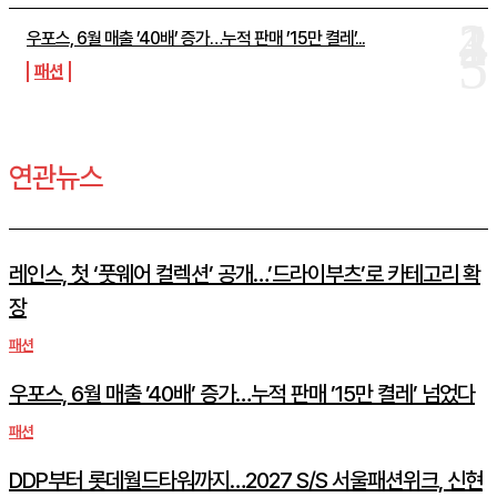
우포스, 6월 매출 ’40배’ 증가…누적 판매 ’15만 켤레’...
패션
연관뉴스
레인스, 첫 ‘풋웨어 컬렉션’ 공개…’드라이부츠’로 카테고리 확
장
패션
우포스, 6월 매출 ’40배’ 증가…누적 판매 ’15만 켤레’ 넘었다
패션
DDP부터 롯데월드타워까지…2027 S/S 서울패션위크, 신현