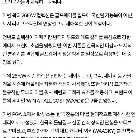
프 전문가들과 교류하는 자리다.
이번 왁의 26F/
W
컬렉션은 골프웨어를 필드에 국한된 기능복이 아닌,
도시 라이프스타일의 연장선으로 재해석한 것이 핵심이다.
전년도 컬렉션이 아메리칸 빈티지 무드와 레드 컬러를 중심으로 강한
에너지 표현에 초점을 맞췄다면, 이번 시즌은 한국적인 미감과 도시적
인 분위기를 결합해 골프웨어의 활용 범위를 일상으로 확장하는 데 중
점을 뒀다.
왁의 26F/
W
시즌 컬렉션 전반에는 세이지 그린, 브릭, 네이비 등 가을·
겨울 시즌에 어울리는 차분한 색상이 사용됐다. 또한 대리석 표면처럼
불규칙한 무늬의 마블 워시 패턴과 그래픽 요소를 적용하고, 브랜드 이
름의 의미인
‘WIN
AT
ALL
COST
(
WAAC
)!’ 문구를 반영했다.
이번
PGA
쇼에서 왁 부스는 ‘한국 전통의 미’를 현대적으로 재해석한 인
테리어로 구성됐다. 한국의 돌담길과 전통 건축 장식인 단청을 모티브
로 꾸며졌고, 부스 한켠에 왁의 대표 캐릭터 ‘와키(
WAACKY
)’를 전통적