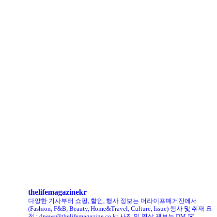
아떼 바네사브루노, ‘헬로키티’와 첫 협업 나섰다
LCDC SEOUL, 홀리데이 겨냥 ‘커피 MD상품’ 선보인다
로에베 퍼퓸, 신규 라인 ‘크래프티드 컬렉션’ 선봬
리복, ‘코닥’과 협업 ‘클럽C 85’ 한정판 출시
헨리코튼, 클로브와 두 번째 협업 컬렉션 공개
킨, ‘유니크 로퍼’ 한정판 총 60켤레 단독 판매
thelifemagazinekr
다양한 기사부터 쇼핑, 할인, 행사 정보는 더라이프매거진에서
(Fashion, F&B, Beauty, Home&Travel, Culture, Issue)
행사 및 취재 요
청 : dnews@thelifemagazine.co.kr
사진 및 영상 제보는 DM ✉️