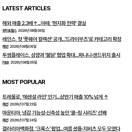
LATEST ARTICLES
해외 매출 2.3배↑…아떼, ‘현지화 전략’ 결실
뷰티&헬스
2026년 08월 06일
레인스, 첫 ‘풋웨어 컬렉션’ 공개…’드라이부츠’로 카테고리 확장
패션
2026년 08월 05일
투썸플레이스, 삼양과 ‘불닭’ 협업 확대…파니니·샌드위치 출시
F&B
2026년 08월 05일
MOST POPULAR
트레몰로, ‘에센셜 라인’ 인기…상반기 매출 10% 넘게 ↑
패션
2026년 07월 23일
마운티아, 냉감 기능성·신축성 높인 ‘쿨-링 시리즈’ 선봬
패션
2026년 07월 24일
갤러리아백화점, ‘크록스’ 팝업…여름 샌들·지비츠 모두 모였다