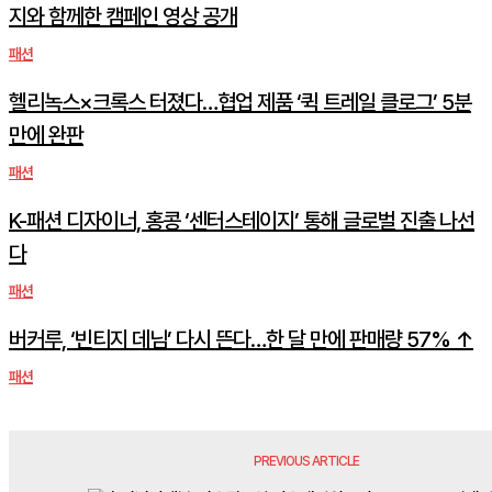
지와 함께한 캠페인 영상 공개
패션
헬리녹스×크록스 터졌다…협업 제품 ‘퀵 트레일 클로그’ 5분
만에 완판
패션
K-패션 디자이너, 홍콩 ‘센터스테이지’ 통해 글로벌 진출 나선
다
패션
버커루, ‘빈티지 데님’ 다시 뜬다…한 달 만에 판매량 57% ↑
패션
PREVIOUS ARTICLE