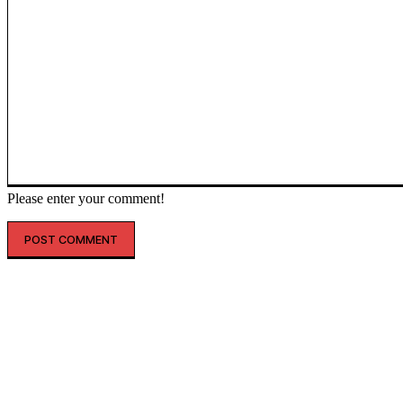
Please enter your comment!
인기글
해외 매출 2.3배↑…아떼, ‘현지화 전략’ 결실