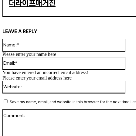
더라이프매거진
LEAVE A REPLY
Name
Please enter your name here
Email
You have entered an incorrect email address!
Please enter your email address here
Websi
Save my name, email, and website in this browser for the next time I 