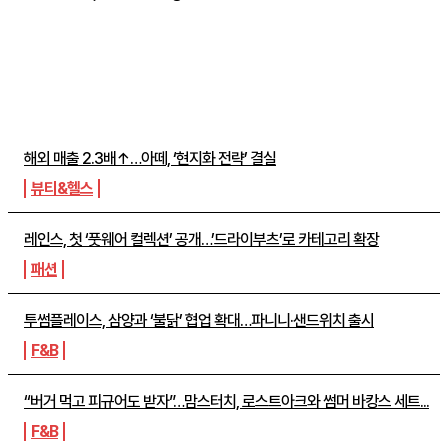
주간뉴스 TOP5
해외 매출 2.3배↑…아떼, ‘현지화 전략’ 결실
뷰티&헬스
레인스, 첫 ‘풋웨어 컬렉션’ 공개…’드라이부츠’로 카테고리 확장
패션
투썸플레이스, 삼양과 ‘불닭’ 협업 확대…파니니·샌드위치 출시
F&B
“버거 먹고 피규어도 받자”…맘스터치, 로스트아크와 썸머 바캉스 세트...
F&B