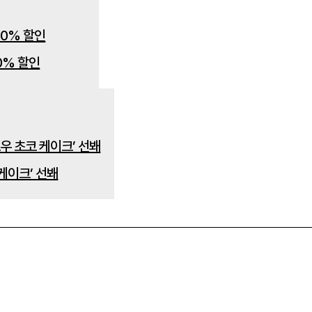
0% 할인
케이크’ 선봬