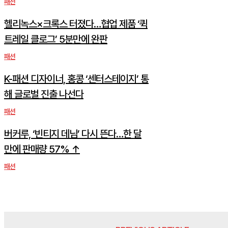
패션
헬리녹스×크록스 터졌다…협업 제품 ‘퀵
트레일 클로그’ 5분만에 완판
패션
K-패션 디자이너, 홍콩 ‘센터스테이지’ 통
해 글로벌 진출 나선다
패션
버커루, ‘빈티지 데님’ 다시 뜬다…한 달
만에 판매량 57% ↑
패션