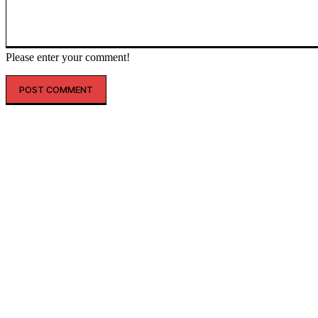
Please enter your comment!
SHOPPING
THELIFE
“옷도 건물도 레드 레드”…LF, 
토코어’ 마케팅 강화
더라이프매거진
-
2026년 06월 09일