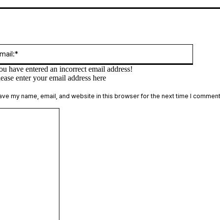
:*
Email:*
ou have entered an incorrect email address!
lease enter your email address here
te:
ave my name, email, and website in this browser for the next time I comment
Comment: