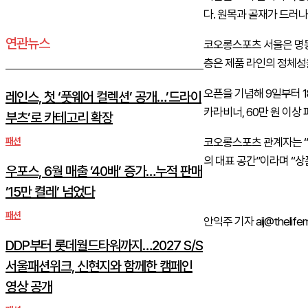
다. 원목과 골재가 드러
연관뉴스
코오롱스포츠 서울은 명동
층은 제품 라인의 정체성
오픈을 기념해 9일부터 1
레인스, 첫 ‘풋웨어 컬렉션’ 공개…’드라이
카라비너, 60만 원 이상
부츠’로 카테고리 확장
패션
코오롱스포츠 관계자는 “
의 대표 공간”이라며 “
우포스, 6월 매출 ’40배’ 증가…누적 판매
’15만 켤레’ 넘었다
패션
안익주 기자 aij@thelifema
DDP부터 롯데월드타워까지…2027 S/S
서울패션위크, 신현지와 함께한 캠페인
영상 공개