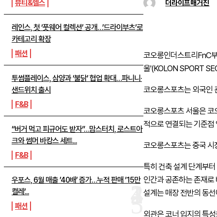
뷰티&헬스
더라이프매거진
레인스, 첫 ‘풋웨어 컬렉션’ 공개…’드라이부츠’로
카테고리 확장
패션
코오롱인더스트리
FnC
울'(
KOLON
SPORT
SE
투썸플레이스, 삼양과 ‘불닭’ 협업 확대…파니니·
코오롱스포츠는 외국인 관
샌드위치 출시
F&B
코오롱스포츠 서울은 코오
적으로 연결되는 기준점 
“버거 먹고 피규어도 받자”…맘스터치, 로스트아
크와 썸머 바캉스 세트...
코오롱스포츠는 중국 시장
F&B
특히 건축 설계 단계부터
인간과 공존하는 존재로 
우포스, 6월 매출 ’40배’ 증가…누적 판매 ’15만
켤레’...
설계는 매장 전반의 동선
패션
외관은 코너 입지의 특성