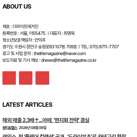
ABOUT US
제호 : 더라이프매거진
등록번호 : 서울, 아55475 ㅣ대표자 : 최명옥
청소년보호책임자 : 안익주
경기도 수원시 장안구 송정로83 107동 709호ㅣTEL: 070) 8711-7707
광고 및 사업 문의 : thelifemagazine@naver.com
보도자료 및 기사 제보 : dnews@thelifemagazine.co.kr
LATEST ARTICLES
해외 매출 2.3배↑…아떼, ‘현지화 전략’ 결실
뷰티&헬스
2026년 08월 06일
레인스, 첫 ‘풋웨어 컬렉션’ 공개…’드라이부츠’로 카테고리 확장