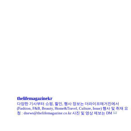
LCDC SEOUL, 홀리데이 겨냥 ‘커피 MD상품’ 선보인다
로에베 퍼퓸, 신규 라인 ‘크래프티드 컬렉션’ 선봬
리복, ‘코닥’과 협업 ‘클럽C 85’ 한정판 출시
헨리코튼, 클로브와 두 번째 협업 컬렉션 공개
킨, ‘유니크 로퍼’ 한정판 총 60켤레 단독 판매
thelifemagazinekr
다양한 기사부터 쇼핑, 할인, 행사 정보는 더라이프매거진에서
(Fashion, F&B, Beauty, Home&Travel, Culture, Issue)
행사 및 취재 요
청 : dnews@thelifemagazine.co.kr
사진 및 영상 제보는 DM