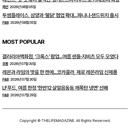
패션
2026년 08월 05일
투썸플레이스, 삼양과 ‘불닭’ 협업 확대…파니니·샌드위치 출시
F&B
2026년 08월 05일
MOST POPULAR
갤러리아백화점, ‘크록스’ 팝업…여름 샌들·지비츠 모두 모였다
유통
2026년 07월 30일
레몬과 라임의 맛을 한 캔에…코카콜라, 제로 레몬라임 신제품
F&B
2026년 07월 30일
LF푸드, 여름 한정 ‘한반12 살얼음동동 깨폭탄 냉면’ 선봬
F&B
2026년 07월 29일
Copyright © THELIFEMAGAZINE. All Rights Reserved.