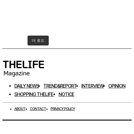
더 로드
인스타그램 팔로우하기
DAILY NEWS
TREND&REPORT
INTERVIEW
OPINION
SHOPPING THELIFE
NOTICE
ABOUT
CONTACT
PRIVACY POLICY