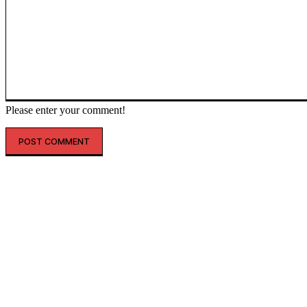
Please enter your comment!
인기글
해외 매출 2.3배↑…아떼, ‘현지화 전략’ 결실
레인스, 첫 ‘풋웨어 컬렉션’ 공개…’드라이부츠’로 카테고리 확장