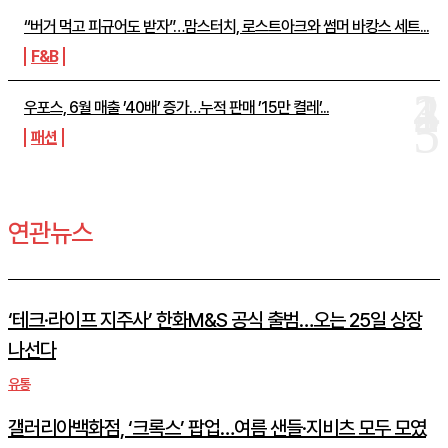
“버거 먹고 피규어도 받자”…맘스터치, 로스트아크와 썸머 바캉스 세트...
F&B
우포스, 6월 매출 ’40배’ 증가…누적 판매 ’15만 켤레’...
패션
연관뉴스
‘테크·라이프 지주사’ 한화M&S 공식 출범…오는 25일 상장
나선다
유통
갤러리아백화점, ‘크록스’ 팝업…여름 샌들·지비츠 모두 모였