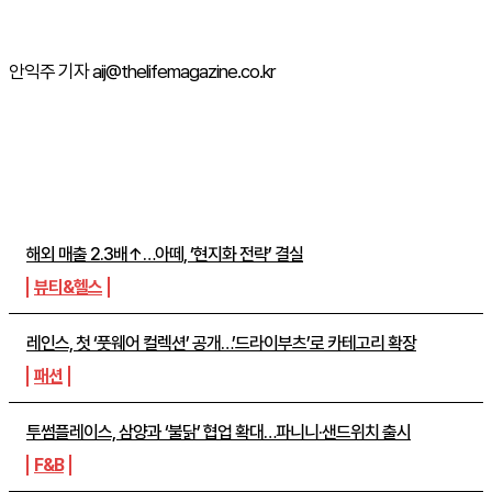
안익주 기자 aij@thelifemagazine.co.kr
주간뉴스 TOP5
해외 매출 2.3배↑…아떼, ‘현지화 전략’ 결실
뷰티&헬스
레인스, 첫 ‘풋웨어 컬렉션’ 공개…’드라이부츠’로 카테고리 확장
패션
투썸플레이스, 삼양과 ‘불닭’ 협업 확대…파니니·샌드위치 출시
F&B