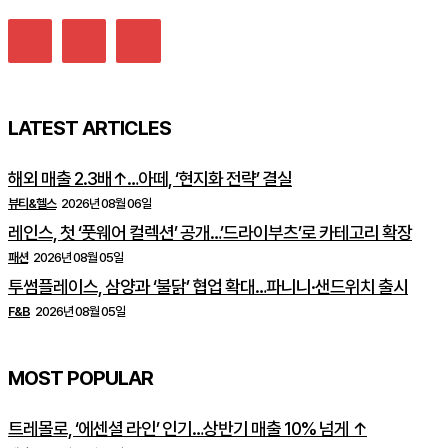
LATEST ARTICLES
해외 매출 2.3배↑…아떼, ‘현지화 전략’ 결실
뷰티&헬스
2026년 08월 06일
레인스, 첫 ‘풋웨어 컬렉션’ 공개…’드라이부츠’로 카테고리 확장
패션
2026년 08월 05일
투썸플레이스, 삼양과 ‘불닭’ 협업 확대…파니니·샌드위치 출시
F&B
2026년 08월 05일
MOST POPULAR
트레몰로, ‘에센셜 라인’ 인기…상반기 매출 10% 넘게 ↑