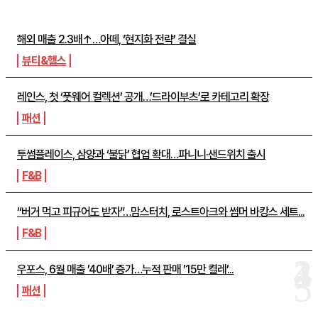
해외 매출 2.3배↑…아떼, ‘현지화 전략’ 결실
뷰티&헬스
레인스, 첫 ‘풋웨어 컬렉션’ 공개…’드라이부츠’로 카테고리 확장
패션
투썸플레이스, 삼양과 ‘불닭’ 협업 확대…파니니·샌드위치 출시
F&B
“버거 먹고 피규어도 받자”…맘스터치, 로스트아크와 썸머 바캉스 세트...
F&B
우포스, 6월 매출 ’40배’ 증가…누적 판매 ’15만 켤레’...
패션