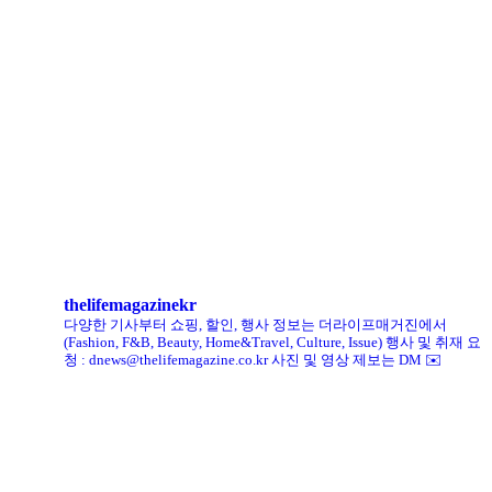
로에베 퍼퓸, 신규 라인 ‘크래프티드 컬렉션’ 선봬
리복, ‘코닥’과 협업 ‘클럽C 85’ 한정판 출시
헨리코튼, 클로브와 두 번째 협업 컬렉션 공개
킨, ‘유니크 로퍼’ 한정판 총 60켤레 단독 판매
thelifemagazinekr
다양한 기사부터 쇼핑, 할인, 행사 정보는 더라이프매거진에서
(Fashion, F&B, Beauty, Home&Travel, Culture, Issue)
행사 및 취재 요
청 : dnews@thelifemagazine.co.kr
사진 및 영상 제보는 DM ✉️