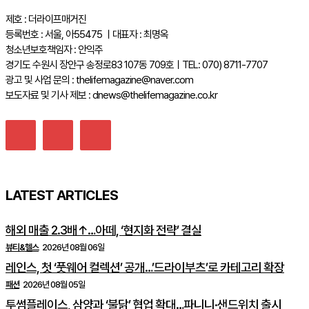
제호 : 더라이프매거진
등록번호 : 서울, 아55475 ㅣ대표자 : 최명옥
청소년보호책임자 : 안익주
경기도 수원시 장안구 송정로83 107동 709호ㅣTEL: 070) 8711-7707
광고 및 사업 문의 : thelifemagazine@naver.com
보도자료 및 기사 제보 : dnews@thelifemagazine.co.kr
LATEST ARTICLES
해외 매출 2.3배↑…아떼, ‘현지화 전략’ 결실
뷰티&헬스
2026년 08월 06일
레인스, 첫 ‘풋웨어 컬렉션’ 공개…’드라이부츠’로 카테고리 확장
패션
2026년 08월 05일
투썸플레이스, 삼양과 ‘불닭’ 협업 확대…파니니·샌드위치 출시