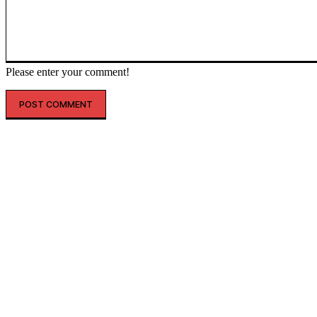
Please enter your comment!
인기글
해외 매출 2.3배↑…아떼, ‘현지화 전략’ 결실
레인스, 첫 ‘풋웨어 컬렉션’ 공개…’드라이부츠’로 카테고리 확장
투썸플레이스, 삼양과 ‘불닭’ 협업 확대…파니니·샌드위치 출시
“버거 먹고 피규어도 받자”…맘스터치, 로스트아크와 썸머 바캉스 세