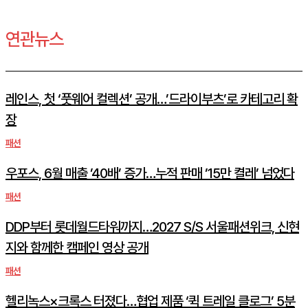
연관뉴스
레인스, 첫 ‘풋웨어 컬렉션’ 공개…’드라이부츠’로 카테고리 확
장
패션
우포스, 6월 매출 ’40배’ 증가…누적 판매 ’15만 켤레’ 넘었다
패션
DDP부터 롯데월드타워까지…2027 S/S 서울패션위크, 신현
지와 함께한 캠페인 영상 공개
패션
헬리녹스×크록스 터졌다…협업 제품 ‘퀵 트레일 클로그’ 5분