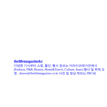
리복, ‘코닥’과 협업 ‘클럽C 85’ 한정판 출시
헨리코튼, 클로브와 두 번째 협업 컬렉션 공개
킨, ‘유니크 로퍼’ 한정판 총 60켤레 단독 판매
thelifemagazinekr
다양한 기사부터 쇼핑, 할인, 행사 정보는 더라이프매거진에서
(Fashion, F&B, Beauty, Home&Travel, Culture, Issue)
행사 및 취재 요
청 : dnews@thelifemagazine.co.kr
사진 및 영상 제보는 DM