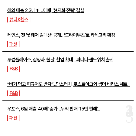
해외 매출 2.3배↑…아떼, ‘현지화 전략’ 결실
뷰티&헬스
레인스, 첫 ‘풋웨어 컬렉션’ 공개…’드라이부츠’로 카테고리 확장
패션
투썸플레이스, 삼양과 ‘불닭’ 협업 확대…파니니·샌드위치 출시
F&B
“버거 먹고 피규어도 받자”…맘스터치, 로스트아크와 썸머 바캉스 세트...
F&B
우포스, 6월 매출 ’40배’ 증가…누적 판매 ’15만 켤레’...
패션