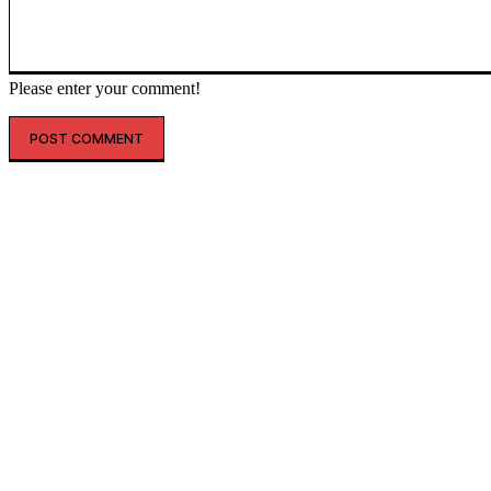
Please enter your comment!
인기글
해외 매출 2.3배↑…아떼, ‘현지화 전략’ 결실
레인스, 첫 ‘풋웨어 컬렉션’ 공개…’드라이부츠’로 카테고리 확장
투썸플레이스, 삼양과 ‘불닭’ 협업 확대…파니니·샌드위치 출시
“버거 먹고 피규어도 받자”…맘스터치, 로스트아크와 썸머 바캉스 세
트 선봬