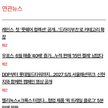
연관뉴스
레인스, 첫 ‘풋웨어 컬렉션’ 공개…’드라이부츠’로 카테고리 확
장
패션
우포스, 6월 매출 ’40배’ 증가…누적 판매 ’15만 켤레’ 넘었다
패션
DDP부터 롯데월드타워까지…2027 S/S 서울패션위크, 신현
지와 함께한 캠페인 영상 공개
패션
헬리녹스×크록스 터졌다…협업 제품 ‘퀵 트레일 클로그’ 5분
만에 완판