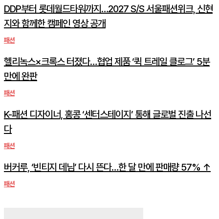
DDP부터 롯데월드타워까지…2027 S/S 서울패션위크, 신현
지와 함께한 캠페인 영상 공개
패션
헬리녹스×크록스 터졌다…협업 제품 ‘퀵 트레일 클로그’ 5분
만에 완판
패션
K-패션 디자이너, 홍콩 ‘센터스테이지’ 통해 글로벌 진출 나선
다
패션
버커루, ‘빈티지 데님’ 다시 뜬다…한 달 만에 판매량 57% ↑
패션