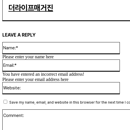
더라이프매거진
LEAVE A REPLY
Name
Please enter your name here
Email
You have entered an incorrect email address!
Please enter your email address here
Websi
Save my name, email, and website in this browser for the next time I 