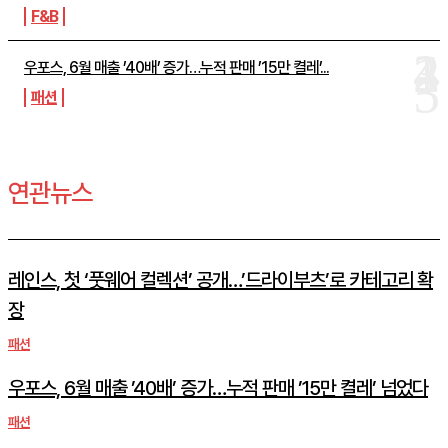
F&B
우포스, 6월 매출 ’40배’ 증가…누적 판매 ’15만 켤레’...
패션
연관뉴스
레인스, 첫 ‘풋웨어 컬렉션’ 공개…’드라이부츠’로 카테고리 확
장
패션
우포스, 6월 매출 ’40배’ 증가…누적 판매 ’15만 켤레’ 넘었다
패션