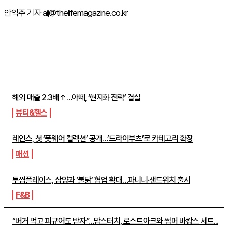
안익주 기자 aij@thelifemagazine.co.kr
주간뉴스 TOP5
해외 매출 2.3배↑…아떼, ‘현지화 전략’ 결실
뷰티&헬스
레인스, 첫 ‘풋웨어 컬렉션’ 공개…’드라이부츠’로 카테고리 확장
패션
투썸플레이스, 삼양과 ‘불닭’ 협업 확대…파니니·샌드위치 출시
F&B
“버거 먹고 피규어도 받자”…맘스터치, 로스트아크와 썸머 바캉스 세트...