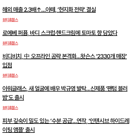
해외 매출 2.3배↑…아떼, ‘현지화 전략’ 결실
뷰티&헬스
로에베 퍼퓸, 바디 스크럽·핸드크림에 토마토 향 담았다
뷰티&헬스
비디비치, 中 오프라인 공략 본격화…왓슨스 ‘2330개 매장’
입점
뷰티&헬스
아워글래스, 새 얼굴에 배우 박규영 발탁…신제품 ‘팬텀 블러
밤’도 출시
뷰티&헬스
피부 깊숙이 밀도 있는 ‘수분 공급’…연작, ‘인텐시브 하이드레
이팅 앰플’ 출시