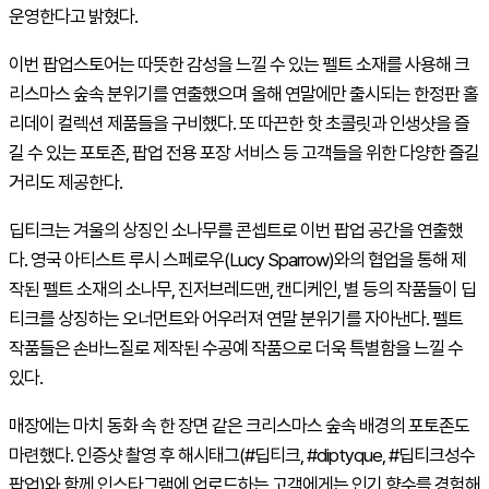
운영한다고 밝혔다.
이번 팝업스토어는 따뜻한 감성을 느낄 수 있는 펠트 소재를 사용해 크
리스마스 숲속 분위기를 연출했으며 올해 연말에만 출시되는 한정판 홀
리데이 컬렉션 제품들을 구비했다. 또 따끈한 핫 초콜릿과 인생샷을 즐
길 수 있는 포토존, 팝업 전용 포장 서비스 등 고객들을 위한 다양한 즐길
거리도 제공한다.
딥티크는 겨울의 상징인 소나무를 콘셉트로 이번 팝업 공간을 연출했
다. 영국 아티스트 루시 스페로우(Lucy Sparrow)와의 협업을 통해 제
작된 펠트 소재의 소나무, 진저브레드맨, 캔디케인, 별 등의 작품들이 딥
티크를 상징하는 오너먼트와 어우러져 연말 분위기를 자아낸다. 펠트
작품들은 손바느질로 제작된 수공예 작품으로 더욱 특별함을 느낄 수
있다.
매장에는 마치 동화 속 한 장면 같은 크리스마스 숲속 배경의 포토존도
마련했다. 인증샷 촬영 후 해시태그(#딥티크, #diptyque, #딥티크성수
팝업)와 함께 인스타그램에 업로드하는 고객에게는 인기 향수를 경험해