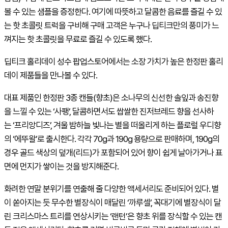
볼 수 있는 샘플을 증정한다. 여기에 따뜻하고 달콤한 음료를 즐길 수 있
는 핫 초콜릿 트럭을 구비해 구매 고객은 누구나 딥티크만의 풍미가 느
껴지는 핫 초콜릿을 무료로 즐길 수 있도록 했다.
딥티크 홀리데이 성수 팝업스토어에서는 소장 가치가 높은 한정판 홀리
데이 제품들을 만나볼 수 있다.
대표 제품인 한정판 3종 캔들(향초)은 소나무의 신선한 솔잎과 송진향
을 느낄 수 있는 ‘사팽’, 달콤하면서도 쌉쌀한 진저브레드 향을 선사하
는 ‘프리앙디즈’, 겨울 밤하늘 빛나는 별을 떠올리게 하는 플로럴 우디향
의 ‘에뚜왈’로 출시한다. 각각 70g과 190g 용량으로 판매하며, 190g의
경우 골드 색상의 덮개(리드)가 포함되어 있어 향이 쉽게 날아가거나 표
면에 먼지가 쌓이는 것을 방지해준다.
화려한 연말 분위기를 연출해 줄 다양한 액세서리도 준비되어 있다. 별
이 쏟아지는 듯 무수한 별장식이 매달린 ‘까루셀’, 꼭대기에 별장식이 달
린 크리스마스 트리를 연상시키는 ‘랜턴’은 향초 위를 장식할 수 있는 캔