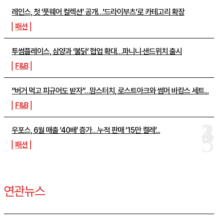
레인스, 첫 ‘풋웨어 컬렉션’ 공개…’드라이부츠’로 카테고리 확장
패션
투썸플레이스, 삼양과 ‘불닭’ 협업 확대…파니니·샌드위치 출시
F&B
“버거 먹고 피규어도 받자”…맘스터치, 로스트아크와 썸머 바캉스 세트...
F&B
우포스, 6월 매출 ’40배’ 증가…누적 판매 ’15만 켤레’...
패션
연관뉴스