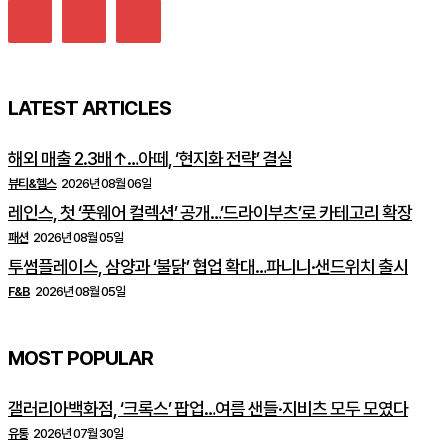
LATEST ARTICLES
해외 매출 2.3배↑…아떼, ‘현지화 전략’ 결실
뷰티&헬스
2026년 08월 06일
레인스, 첫 ‘풋웨어 컬렉션’ 공개…’드라이부츠’로 카테고리 확장
패션
2026년 08월 05일
투썸플레이스, 삼양과 ‘불닭’ 협업 확대…파니니·샌드위치 출시
F&B
2026년 08월 05일
MOST POPULAR
갤러리아백화점, ‘크록스’ 팝업…여름 샌들·지비츠 모두 모였다
유통
2026년 07월 30일