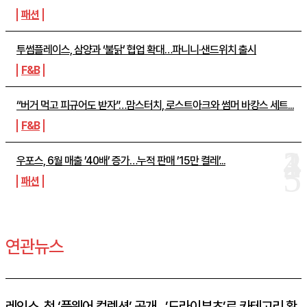
패션
투썸플레이스, 삼양과 ‘불닭’ 협업 확대…파니니·샌드위치 출시
F&B
“버거 먹고 피규어도 받자”…맘스터치, 로스트아크와 썸머 바캉스 세트...
F&B
우포스, 6월 매출 ’40배’ 증가…누적 판매 ’15만 켤레’...
패션
연관뉴스
레인스, 첫 ‘풋웨어 컬렉션’ 공개…’드라이부츠’로 카테고리 확