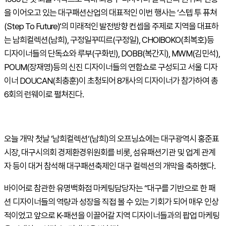
을 이어오고 있는 대구패션산업의 대표적인 이번 행사는 ‘스텝 투 퓨쳐
(Step To Future)‘의 미래적인 발전방향 컨셉을 주제로 지역을 대표하
는 남희컬렉션(남희), 구정일꾸띠르(구정일), CHOIBOKO(최복호)등
디자이너들의 단독쇼와 루부(구화빈), DOBB(복간지), MWM(김민석),
POUM(장재영)등의 신진 디자이너들의 연합쇼로 구성되고 서울 디자
이너 DOUCAN(최충훈)이 초청되어 8개사의 디자이너가 참가하여 총
6회의 런웨이로 펼쳐진다.
오늘 개막 첫날 ’남희컬렉션‘(남희)의 오프닝쇼에는 대구광역시 홍준표
시장, 대구시의회 경제환경위원회를 비롯, 섬유패션기관 및 업계 관계
자 등이 대거 참석해 대구패션축제인 대구 컬렉션의 개막을 축하했다.
바이어로 참관한 유명백화점 마케팅담당자는 “대구를 기반으로 한 패
션 디자이너들의 역량과 성장을 직접 볼 수 있는 기회가 되어 매우 인상
적이었고 앞으로 K-패션을 이끌어갈 지역 디자이너들과의 팝업 마케팅