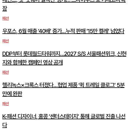
장
패션
우포스, 6월 매출 ’40배’ 증가…누적 판매 ’15만 켤레’ 넘었다
패션
DDP부터 롯데월드타워까지…2027 S/S 서울패션위크, 신현
지와 함께한 캠페인 영상 공개
패션
헬리녹스×크록스 터졌다…협업 제품 ‘퀵 트레일 클로그’ 5분
만에 완판
패션
K-패션 디자이너, 홍콩 ‘센터스테이지’ 통해 글로벌 진출 나선
다