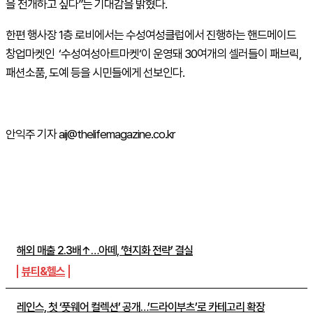
을 전개하고 싶다”는 기대감을 밝혔다.
한편 행사장 1층 로비에서는 수성여성클럽에서 진행하는 핸드메이드
창업마켓인 ‘수성여성아트마켓‘이 운영돼 30여개의 셀러들이 패브릭,
패션소품, 도예 등을 시민들에게 선보인다.
안익주 기자 aij@thelifemagazine.co.kr
주간뉴스 TOP5
해외 매출 2.3배↑…아떼, ‘현지화 전략’ 결실
뷰티&헬스
레인스, 첫 ‘풋웨어 컬렉션’ 공개…’드라이부츠’로 카테고리 확장